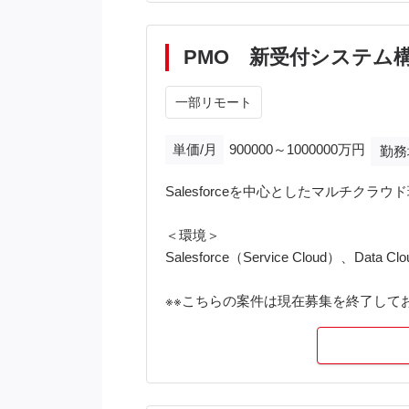
顧客管理・営業管理業務のTo-Be設計
データモデル設計および運用ルール策
CRMデータ移行方針の策定
PMO 新受付システム
要件定義、機能要件・画面要件への落
経営層・業務部門・開発チームとの調
一部リモート
MVP策定、フェーズ分け、優先順位付
会議ファシリテーションおよび論点整
単価/月
900000～1000000万円
勤務
Salesforceを中心としたマルチ
＜環境＞
Salesforce（Service Cloud）、Data C
※※こちらの案件は現在募集を終了してお