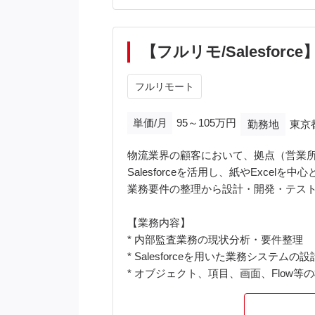
【フルリモ/Salesfo
フルリモート
単価/月
95～105万円
勤務地
東京
物流業界の顧客において、拠点（営業所）
Salesforceを活用し、紙やExc
業務要件の整理から設計・開発・テス
【業務内容】
* 内部監査業務の現状分析・要件整理
* Salesforceを用いた業務システムの
* オブジェクト、項目、画面、Flow等
* Apex、Lightning Web Compon
* テスト・リリース支援