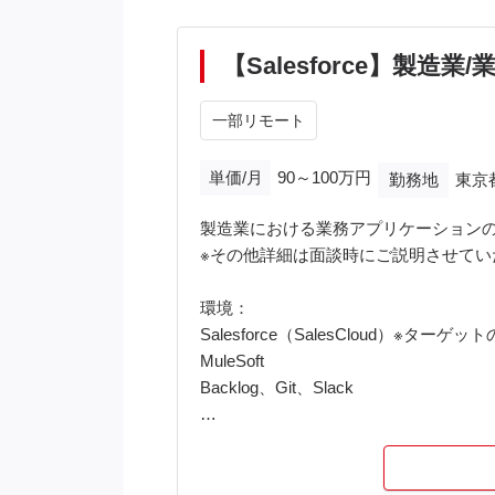
【Salesforce】製
一部リモート
単価/月
90～100万円
勤務地
東京
製造業における業務アプリケーション
※その他詳細は面談時にご説明させてい
環境：
Salesforce（SalesCloud）※ターゲ
MuleSoft
Backlog、Git、Slack
<備考>
・概ね9-10時に業務開始されている方
・ OS選択可能です。（Mac、Window