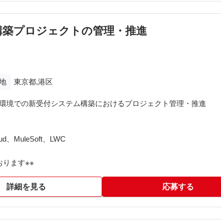
定
構築プロジェクトの管理・推進
とし込み
整
け
理
地
東京都,港区
クラウド環境での新受付システム構築におけるプロジェクト管理・推進
loud、MuleSoft、LWC
ります※※​
詳細を見る
応募する