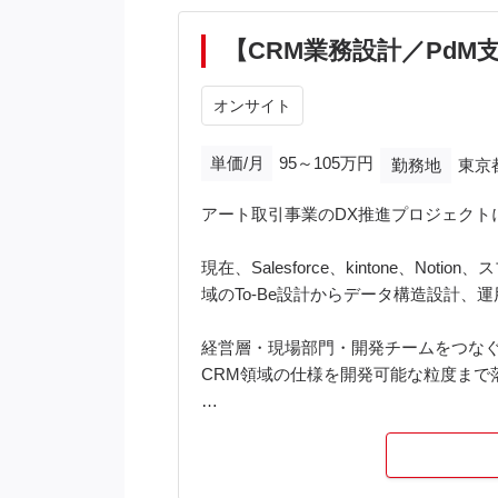
【CRM業務設計／Pd
オンサイト
単価/月
95～105万円
勤務地
東京
アート取引事業のDX推進プロジェクト
現在、Salesforce、kintone
域のTo-Be設計からデータ構造設計
経営層・現場部門・開発チームをつなぐ
CRM領域の仕様を開発可能な粒度まで
■主な業務内容
CRM/SFA領域の現状分析・課題整理
Salesforce、kintone等の既存運用調査