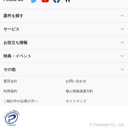
案件を探す
条件を指定して案件を探す
PHP案件特集
サービス
Salesforce案件特集
AWS案件特集
サービス紹介
フォスターフリーランスとは
お役立ち情報
Java案件特集
Python案件特集
ご登録から参画までの流れ
フリーランスの声
ライフ
マネー
特典・イベント
よくあるご質問
契約社員でのご就業をお考えの方へ
キャリア
スキル・テクノロジー
セミナー
ベネフィット
その他
解説動画
メディアパートナー
採用
運営会社
お問い合わせ
利用規約
個人情報保護方針
ご検討中の企業の方へ
サイトマップ
© Fosternet Co., Ltd.