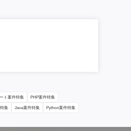
NEW
一部
【PM】大
単価/月
95
勤務地
東京
ート案件特集
PHP案件特集
件特集
Java案件特集
Python案件特集