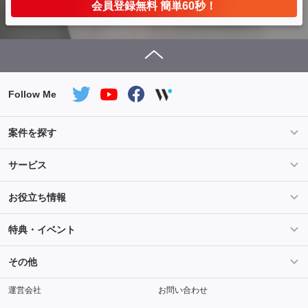
会員登録無料 簡単60秒！
Follow Me
案件を探す
条件を指定して案件を探す
PHP案件特集
サービス
Salesforce案件特集
AWS案件特集
サービス紹介
フォスターフリーランスとは
お役立ち情報
Java案件特集
Python案件特集
ご登録から参画までの流れ
フリーランスの声
ライフ
マネー
特典・イベント
よくあるご質問
契約社員でのご就業をお考えの方へ
キャリア
スキル・テクノロジー
セミナー
ベネフィット
その他
解説動画
メディアパートナー
採用
運営会社
お問い合わせ