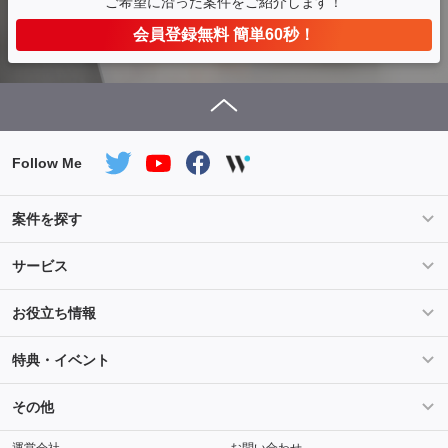
ご希望に沿った案件をご紹介します！
会員登録無料 簡単60秒！
Follow Me
案件を探す
条件を指定して案件を探す
PHP案件特集
サービス
Salesforce案件特集
AWS案件特集
サービス紹介
フォスターフリーランスとは
お役立ち情報
Java案件特集
Python案件特集
ご登録から参画までの流れ
フリーランスの声
ライフ
マネー
特典・イベント
よくあるご質問
契約社員でのご就業をお考えの方へ
キャリア
スキル・テクノロジー
セミナー
ベネフィット
その他
解説動画
メディアパートナー
採用