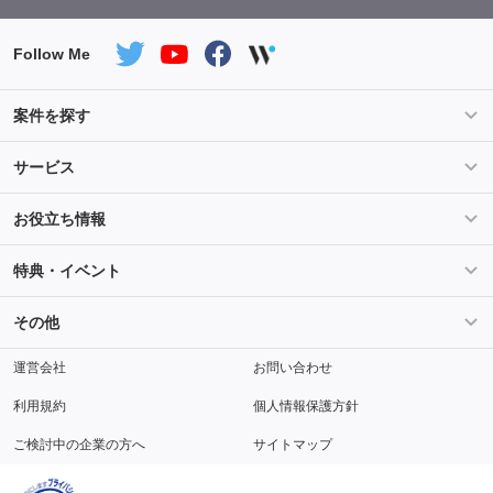
Follow Me
案件を探す
条件を指定して案件を探す
PHP案件特集
サービス
Salesforce案件特集
AWS案件特集
サービス紹介
フォスターフリーランスとは
お役立ち情報
Java案件特集
Python案件特集
ご登録から参画までの流れ
フリーランスの声
ライフ
マネー
特典・イベント
よくあるご質問
契約社員でのご就業をお考えの方へ
キャリア
スキル・テクノロジー
セミナー
ベネフィット
その他
解説動画
メディアパートナー
採用
運営会社
お問い合わせ
利用規約
個人情報保護方針
ご検討中の企業の方へ
サイトマップ