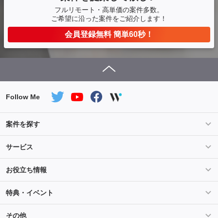
フルリモート・高単価の案件多数。
ご希望に沿った案件をご紹介します！
会員登録無料 簡単60秒！
Follow Me
案件を探す
条件を指定して案件を探す
PHP案件特集
サービス
Salesforce案件特集
AWS案件特集
サービス紹介
フォスターフリーランスとは
お役立ち情報
Java案件特集
Python案件特集
ご登録から参画までの流れ
フリーランスの声
ライフ
マネー
特典・イベント
よくあるご質問
契約社員でのご就業をお考えの方へ
キャリア
スキル・テクノロジー
セミナー
ベネフィット
その他