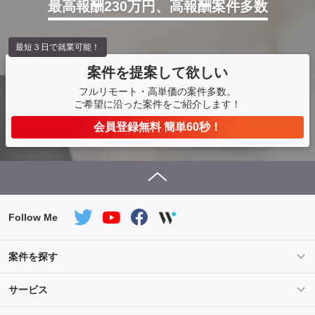
最高報酬230万円、高報酬案件多数
最短３日で就業可能！
案件を提案して欲しい
フルリモート・高単価の案件多数。
ご希望に沿った案件をご紹介します！
会員登録無料 簡単60秒！
Follow Me
案件を探す
条件を指定して案件を探す
PHP案件特集
サービス
Salesforce案件特集
AWS案件特集