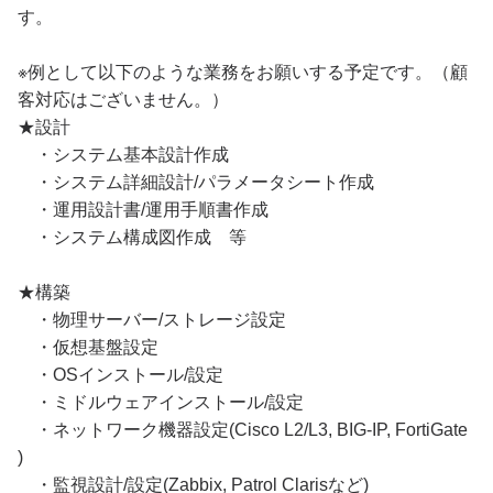
す。
※例として以下のような業務をお願いする予定です。（顧
客対応はございません。）
★設計
・システム基本設計作成
・システム詳細設計/パラメータシート作成
・運用設計書/運用手順書作成
・システム構成図作成 等
★構築
・物理サーバー/ストレージ設定
・仮想基盤設定
・OSインストール/設定
・ミドルウェアインストール/設定
・ネットワーク機器設定(Cisco L2/L3, BIG-IP, FortiGate
)
・監視設計/設定(Zabbix, Patrol Clarisなど)