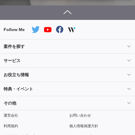
Follow Me
案件を探す
条件を指定して案件を探す
PHP案件特集
サービス
Salesforce案件特集
AWS案件特集
サービス紹介
フォスターフリーランスとは
お役立ち情報
Java案件特集
Python案件特集
ご登録から参画までの流れ
フリーランスの声
ライフ
マネー
特典・イベント
よくあるご質問
契約社員でのご就業をお考えの方へ
キャリア
スキル・テクノロジー
セミナー
ベネフィット
その他
解説動画
メディアパートナー
採用
運営会社
お問い合わせ
利用規約
個人情報保護方針