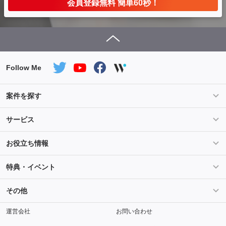
会員登録無料 簡単60秒！
Follow Me
案件を探す
条件を指定して案件を探す
PHP案件特集
サービス
Salesforce案件特集
AWS案件特集
サービス紹介
フォスターフリーランスとは
お役立ち情報
Java案件特集
Python案件特集
ご登録から参画までの流れ
フリーランスの声
ライフ
マネー
特典・イベント
よくあるご質問
契約社員でのご就業をお考えの方へ
キャリア
スキル・テクノロジー
セミナー
ベネフィット
その他
解説動画
メディアパートナー
採用
運営会社
お問い合わせ