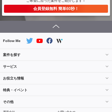
ご希望に沿った案件をご紹介します！
会員登録無料 簡単60秒！
Follow Me
案件を探す
条件を指定して案件を探す
PHP案件特集
サービス
Salesforce案件特集
AWS案件特集
サービス紹介
フォスターフリーランスとは
お役立ち情報
Java案件特集
Python案件特集
ご登録から参画までの流れ
フリーランスの声
ライフ
マネー
特典・イベント
よくあるご質問
契約社員でのご就業をお考えの方へ
キャリア
スキル・テクノロジー
セミナー
ベネフィット
その他
解説動画
メディアパートナー
採用