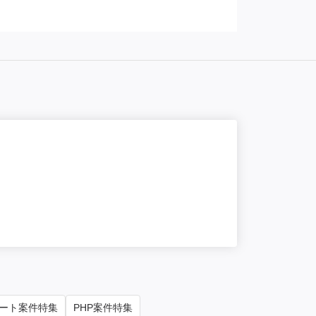
NEW
原則
VDIサー
単価/月
50
勤務地
東京
ート案件特集
PHP案件特集