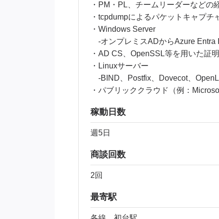
・PM・PL、チームリーダーなどの
・tcpdumpによるパケットキャ
・Windows Server
-オンプレミスADからAzure Entra
・AD CS、OpenSSL等を用いた
・Linuxサーバー
-BIND、Postfix、Dovecot、
・パブリッククラウド（例：Microso
稼動日数
週5日
商談回数
2回
最寄駅
各線 初台駅