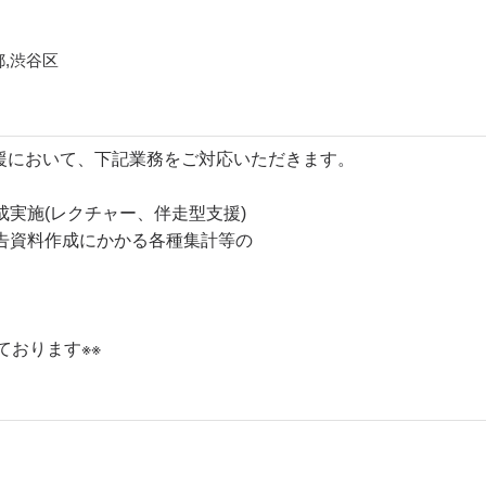
都,渋谷区
支援において、下記業務をご対応いただきます。
実施(レクチャー、伴走型支援)
告資料作成にかかる各種集計等の
おります※※​