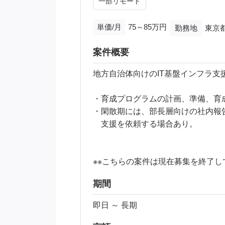
一部リモート
単価/月
75～85万円
勤務地
東京
案件概要
地方自治体向けのIT基盤インフラ
・育成プログラムの計画、準備、育成
・閑散期には、部長層向けの社内報
支援を依頼する場合あり。
※※こちらの案件は現在募集を終了して
期間
即日 ～ 長期