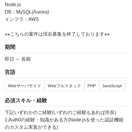
Node.js
DB：MySQL(Aurora)
インフラ：AWS
※※こちらの案件は現在募集を終了しております※※​
期間
即日 ～ 長期
言語
Webサーバサイド
Webフルスタック
PHP
JavaScript
xx
必須スキル・経験
下記いずれかのご経験(いずれのご経験もあれば尚良)
1.Auth0の経験・知識がある方(Node.jsを使った認証機能
のカスタム実装ができる)