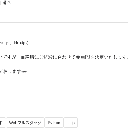
,港区
.js、Nuxtjs）
いですが、面談時にご経験に合わせて参画PJを決定いたします
おります※※​
ド
Webフルスタック
Python
xx.js