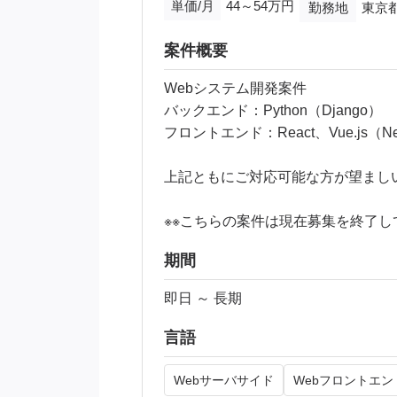
単価/月
44～54万円
勤務地
東京都
案件概要
Webシステム開発案件
バックエンド：Python（Django）
フロントエンド：React、Vue.js（Next
上記ともにご対応可能な方が望まし
※※こちらの案件は現在募集を終了して
期間
即日 ～ 長期
言語
Webサーバサイド
Webフロントエン