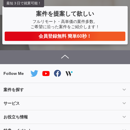
最短３日で就業可能！
案件を提案して欲しい
フルリモート・高単価の案件多数。
ご希望に沿った案件をご紹介します！
会員登録無料 簡単60秒！
Follow Me
案件を探す
条件を指定して案件を探す
PHP案件特集
サービス
Salesforce案件特集
AWS案件特集
サービス紹介
フォスターフリーランスとは
お役立ち情報
Java案件特集
Python案件特集
ご登録から参画までの流れ
フリーランスの声
ライフ
マネー