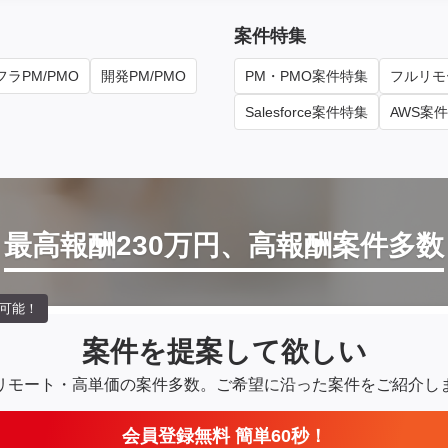
案件特集
ラPM/PMO
開発PM/PMO
PM・PMO案件特集
フルリモ
Salesforce案件特集
AWS案
最高報酬230万円、高報酬案件多数
可能！
案件を提案して欲しい
リモート・高単価の案件多数。
ご希望に沿った案件をご紹介し
会員登録無料 簡単60秒！