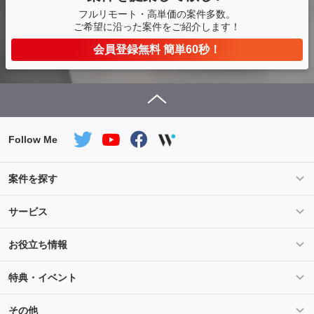
フルリモート・高単価の案件多数。
ご希望に沿った案件をご紹介します！
会員登録無料 簡単60秒！
Follow Me
案件を探す
条件を指定して案件を探す
PHP案件特集
サービス
Salesforce案件特集
AWS案件特集
サービス紹介
フォスターフリーランスとは
お役立ち情報
Java案件特集
Python案件特集
ご登録から参画までの流れ
フリーランスの声
ライフ
マネー
特典・イベント
よくあるご質問
契約社員でのご就業をお考えの方へ
キャリア
スキル・テクノロジー
セミナー
ベネフィット
その他