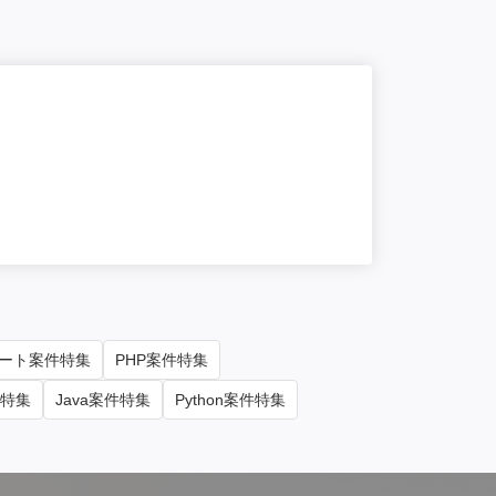
NEW
原則
VDIサー
単価/月
50
勤務地
東京
ート案件特集
PHP案件特集
件特集
Java案件特集
Python案件特集