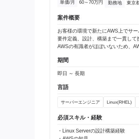
単価/月
60～70万円
勤務地
東京都
案件概要
お客様の環境で新たにAWS上でサ
要件定義、設計、構築まで一貫して
AWSの有識者がほぼいないため、
期間
即日 ～ 長期
言語
サーバーエンジニア
Linux(RHEL)
必須スキル・経験
・Linux Serverの設計構築経験
・AWSの知見