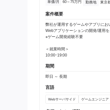
単価/月
60～75万円
勤務地
東京
案件概要
弊社が運用するゲームやアプリにお
Webアプリケーションの開発/運用
※ゲーム開発経験不要
＜就業時間＞
10:00ｰ19:00
期間
即日 ～ 長期
言語
Webサーバサイド
ゲームエンジニア