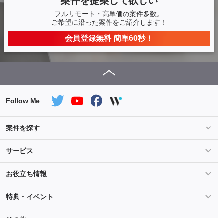
案件を提案して欲しい
フルリモート・高単価の案件多数。
ご希望に沿った案件をご紹介します！
会員登録無料 簡単60秒！
Follow Me
案件を探す
条件を指定して案件を探す
PHP案件特集
サービス
Salesforce案件特集
AWS案件特集
サービス紹介
フォスターフリーランスとは
お役立ち情報
Java案件特集
Python案件特集
ご登録から参画までの流れ
フリーランスの声
ライフ
マネー
特典・イベント
よくあるご質問
契約社員でのご就業をお考えの方へ
キャリア
スキル・テクノロジー
セミナー
ベネフィット