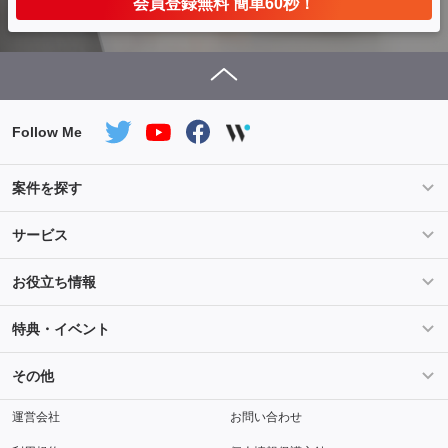
会員登録無料 簡単60秒！
Follow Me
案件を探す
条件を指定して案件を探す
PHP案件特集
サービス
Salesforce案件特集
AWS案件特集
サービス紹介
フォスターフリーランスとは
お役立ち情報
Java案件特集
Python案件特集
ご登録から参画までの流れ
フリーランスの声
ライフ
マネー
特典・イベント
よくあるご質問
契約社員でのご就業をお考えの方へ
キャリア
スキル・テクノロジー
セミナー
ベネフィット
その他
解説動画
メディアパートナー
採用
運営会社
お問い合わせ