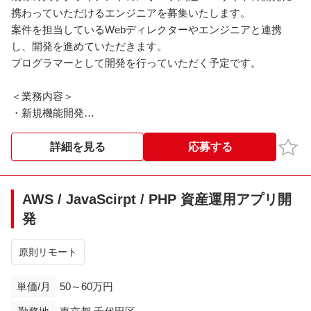
携わっていただけるエンジニアを募集いたします。
案件を担当しているWebディレクターやエンジニアと連携
し、開発を進めていただきます。
プログラマーとして開発を行っていただく予定です。
＜業務内容＞
・新規機能開発
・システムの機能拡張
・保守運用
お気
詳細を見る
応募する
・ドキュメントの作成
＜開発環境＞
AWS / JavaScirpt / PHP 資産運用アプリ開
・言語:PHP
発
・フレームワーク: Laravel、独自フレームワーク
・DB:MySQL
原則リモート
・タスク管理、コード管理:Backlog、Confluence、git
・チャット:slack
単価/月
50～60万円