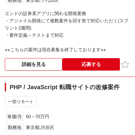
勤務地
東京都,千代田区
※※こちらの案件は現在募集を終了しております※※​
エンドの証券系アプリに関わる開発業務
・アジャイル開発にて複数案件を回す形で対応いただく(スプ
リント2週間)
・要件定義～テストまで対応
※※こちらの案件は現在募集を終了しております※※​
お気
詳細を見る
応募する
PHP / JavaScript 転職サイトの改修案件
一部リモート
単価/月
60～70万円
勤務地
東京都,渋谷区