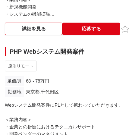
・新規機能開発
・システムの機能拡張
・保守運用
・ドキュメントの作成
お気
詳細を見る
応募する
＜開発環境＞
・言語:PHP
PHP Webシステム開発案件
・フレームワーク: Laravel、独自フレームワーク
・DB:MySQL
原則リモート
・タスク管理、コード管理:Backlog、Confluence、git
単価/月
68～78万円
※※こちらの案件は現在募集を終了しております※※​
勤務地
東京都,千代田区
Webシステム開発案件にPLとして携わっていただきます。
＜業務内容＞
・企業との折衝におけるテクニカルサポート
・開発ベンダーのマネジメント