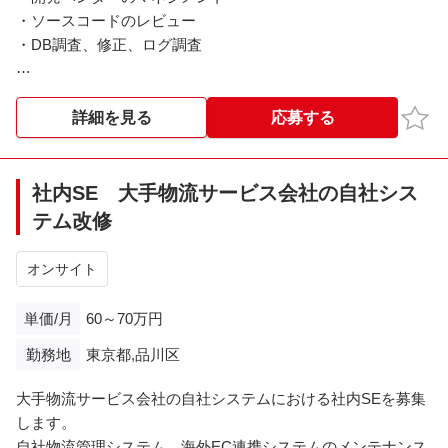
・ソースコードのレビュー
・DB調査、修正、ログ調査
※※こちらの案件は現在募集を終了しております※※​
お気
詳細を見る
応募する
社内SE 大手物流サービス会社の自社シス
テム改修
オンサイト
単価/月
60～70万円
勤務地
東京都,品川区
大手物流サービス会社の自社システムにおける社内SEを募集
します。
自社物流管理システム、海外EC連携システムのメンテナンス