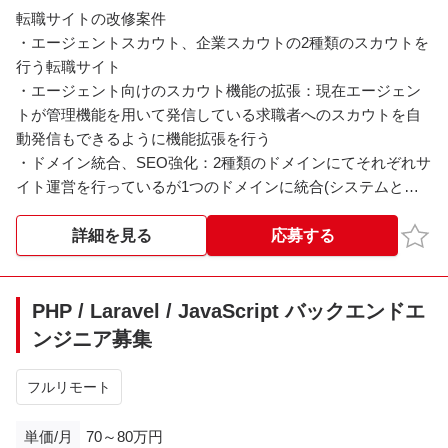
転職サイトの改修案件
・エージェントスカウト、企業スカウトの2種類のスカウトを
行う転職サイト
・エージェント向けのスカウト機能の拡張：現在エージェン
トが管理機能を用いて発信している求職者へのスカウトを自
動発信もできるように機能拡張を行う
・ドメイン統合、SEO強化：2種類のドメインにてそれぞれサ
イト運営を行っているが1つのドメインに統合(システムとし
ては別、リバプロにて対応)、あわせてSEO強化のための機能
改修(静的ページ化、内部リンク設定など)
お気
詳細を見る
応募する
※※こちらの案件は現在募集を終了しております※※​
PHP / Laravel / JavaScript バックエンドエ
ンジニア募集
フルリモート
単価/月
70～80万円