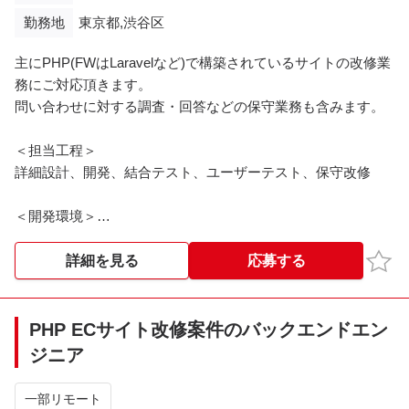
勤務地
東京都,渋谷区
主にPHP(FWはLaravelなど)で構築されているサイトの改修業
務にご対応頂きます。
問い合わせに対する調査・回答などの保守業務も含みます。
＜担当工程＞
詳細設計、開発、結合テスト、ユーザーテスト、保守改修
＜開発環境＞
OS：Linux
開発言語：PHP(5.2, 5.3, 5.6, 7.2), JavaScript
お気
詳細を見る
応募する
FW：独自フレームワーク + Zend Framework, CodeIgniter,
Laravel
ミドルウェア：MySQL(5.5、5.6), nginx
PHP ECサイト改修案件のバックエンドエン
管理ツール：CVS, Git, Vagrant, Ansible, Jenkins, Fabric
ジニア
その他：React.js(+Redux)
開発マシン：Windows or Mac(どちらも利用可)
一部リモート