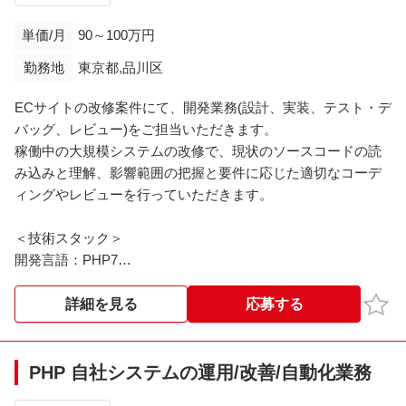
＜備考＞
単価/月
90～100万円
アダルトコンテンツ有り
勤務地
東京都,品川区
※業務上触れる事になります
ECサイトの改修案件にて、開発業務(設計、実装、テスト・デ
※※こちらの案件は現在募集を終了しております※※​
バッグ、レビュー)をご担当いただきます。
稼働中の大規模システムの改修で、現状のソースコードの読
み込みと理解、影響範囲の把握と要件に応じた適切なコーデ
ィングやレビューを行っていただきます。
＜技術スタック＞
開発言語：PHP7
フレームワーク：Symfony3
DB：Aurora MySQL互換(Amazon RDS)
お気
詳細を見る
応募する
OS：Amazon Linux
＜基本時間＞
PHP 自社システムの運用/改善/自動化業務
10：00～19：00