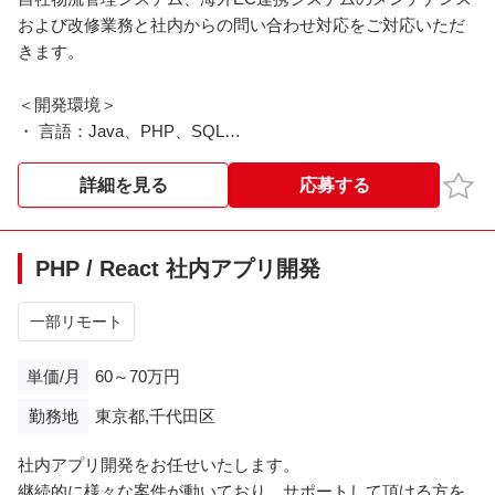
および改修業務と社内からの問い合わせ対応をご対応いただ
きます。
＜開発環境＞
・ 言語：Java、PHP、SQL
・FW/ライブラリ：Spring Boot、Laravel
・DB：MySQL
お気
詳細を見る
応募する
・インフラ：AWS
＜基本時間＞
PHP / React 社内アプリ開発
9:00～18:00
一部リモート
※※こちらの案件は現在募集を終了しております※※​
単価/月
60～70万円
勤務地
東京都,千代田区
社内アプリ開発をお任せいたします。
継続的に様々な案件が動いており、サポートして頂ける方を