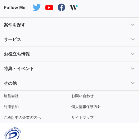
Follow Me
案件を探す
条件を指定して案件を探す
PHP案件特集
サービス
Salesforce案件特集
AWS案件特集
サービス紹介
フォスターフリーランスとは
お役立ち情報
Java案件特集
Python案件特集
ご登録から参画までの流れ
フリーランスの声
ライフ
マネー
特典・イベント
よくあるご質問
契約社員でのご就業をお考えの方へ
キャリア
スキル・テクノロジー
セミナー
ベネフィット
その他
解説動画
メディアパートナー
採用
運営会社
お問い合わせ
利用規約
個人情報保護方針
ご検討中の企業の方へ
サイトマップ