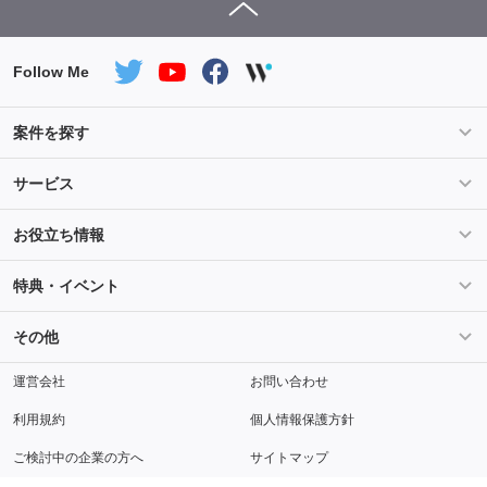
Follow Me
案件を探す
条件を指定して案件を探す
PHP案件特集
サービス
Salesforce案件特集
AWS案件特集
サービス紹介
フォスターフリーランスとは
お役立ち情報
Java案件特集
Python案件特集
ご登録から参画までの流れ
フリーランスの声
ライフ
マネー
特典・イベント
よくあるご質問
契約社員でのご就業をお考えの方へ
キャリア
スキル・テクノロジー
セミナー
ベネフィット
その他
解説動画
メディアパートナー
採用
運営会社
お問い合わせ
利用規約
個人情報保護方針
ご検討中の企業の方へ
サイトマップ