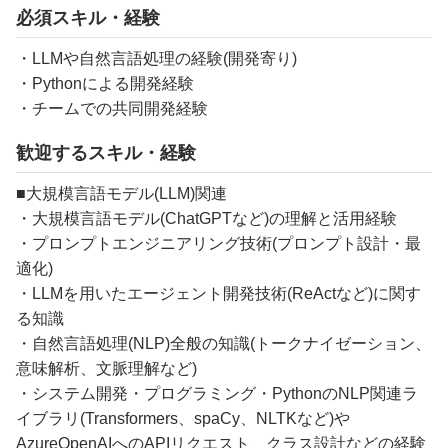
必須スキル・経験
・LLMや自然言語処理の経験(開発寄り)
・Pythonによる開発経験
・チームでの共同開発経験
歓迎するスキル・経験
■大規模言語モデル(LLM)関連
・大規模言語モデル(ChatGPTなど)の理解と活用経験
・プロンプトエンジニアリング技術(プロンプト設計・最
適化)
・LLMを用いたエージェント開発技術(ReActなど)に関す
る知識
・自然言語処理(NLP)全般の知識(トークナイゼーション、
意味解析、文脈理解など)
・システム開発・プログラミング・PythonのNLP関連ラ
イブラリ(Transformers、spaCy、NLTKなど)や
AzureOpenAIへのAPIリクエスト、クラス設計などの経験