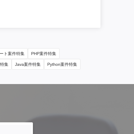
単価/月
90
勤務地
東京
ート案件特集
PHP案件特集
件特集
Java案件特集
Python案件特集