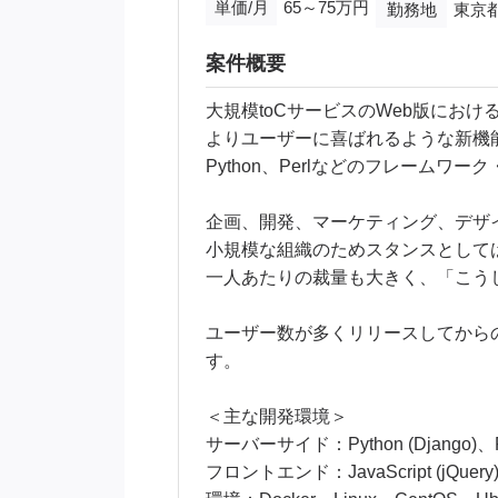
単価/月
65～75万円
勤務地
東京都
案件概要
大規模toCサービスのWeb版にお
よりユーザーに喜ばれるような新機
Python、Perlなどのフレームワ
企画、開発、マーケティング、デザ
小規模な組織のためスタンスとして
一人あたりの裁量も大きく、「こう
ユーザー数が多くリリースしてからの
す。
＜主な開発環境＞
サーバーサイド：Python (Django)、Pe
フロントエンド：JavaScript (jQuery