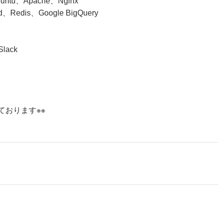
ntu、Apache、Nginx
edis、Google BigQuery
lack
おります※※​