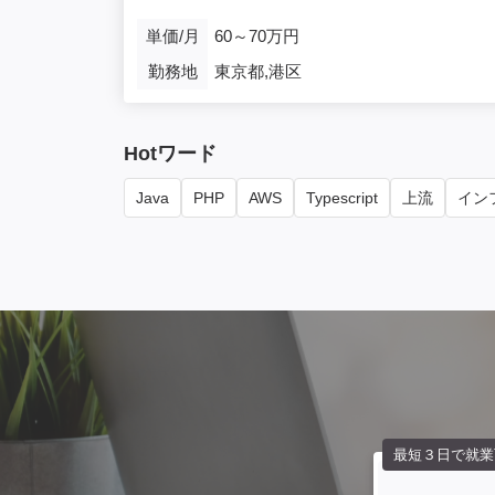
単価/月
60～70万円
勤務地
東京都,港区
Hotワード
Java
PHP
AWS
Typescript
上流
インフ
最短３日で就業