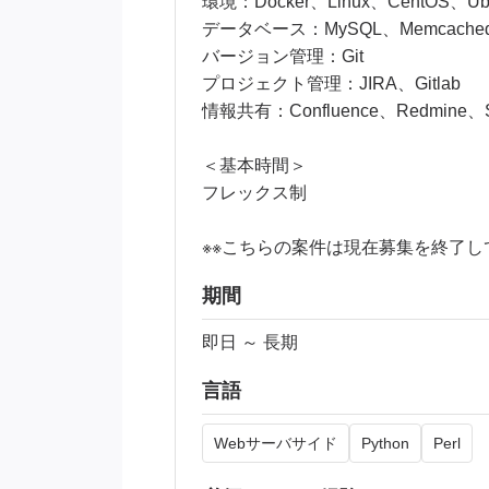
環境：Docker、Linux、CentOS、Ubu
データベース：MySQL、Memcached、R
バージョン管理：Git
プロジェクト管理：JIRA、Gitlab
情報共有：Confluence、Redmine、S
＜基本時間＞
フレックス制
※※こちらの案件は現在募集を終了して
期間
即日 ～ 長期
言語
Webサーバサイド
Python
Perl