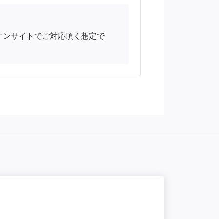
オンサイトでご対応頂く想定で
NEW
一部
【Ruby/R