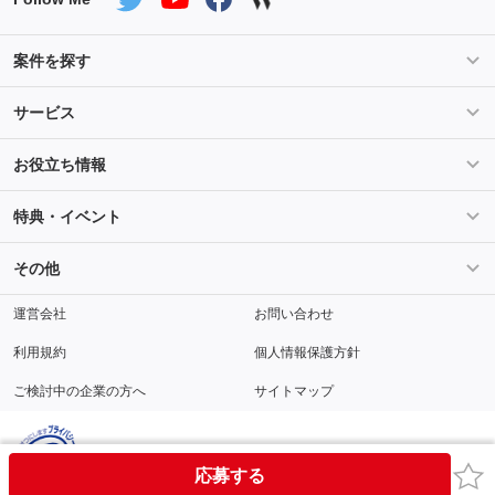
案件を探す
条件を指定して案件を探す
PHP案件特集
サービス
Salesforce案件特集
AWS案件特集
サービス紹介
フォスターフリーランスとは
お役立ち情報
Java案件特集
Python案件特集
ご登録から参画までの流れ
フリーランスの声
ライフ
マネー
特典・イベント
よくあるご質問
契約社員でのご就業をお考えの方へ
キャリア
スキル・テクノロジー
セミナー
ベネフィット
その他
解説動画
メディアパートナー
採用
運営会社
お問い合わせ
利用規約
個人情報保護方針
ご検討中の企業の方へ
サイトマップ
お気
応募する
© Fosternet Co., Ltd.