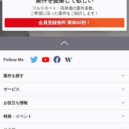
案件を提案して欲しい
フルリモート・高単価の案件多数。
ご希望に沿った案件をご紹介します！
会員登録無料 簡単60秒！
Follow Me
案件を探す
条件を指定して案件を探す
PHP案件特集
サービス
Salesforce案件特集
AWS案件特集
サービス紹介
フォスターフリーランスとは
お役立ち情報
Java案件特集
Python案件特集
ご登録から参画までの流れ
フリーランスの声
ライフ
マネー
特典・イベント
よくあるご質問
契約社員でのご就業をお考えの方へ
キャリア
スキル・テクノロジー
セミナー
ベネフィット