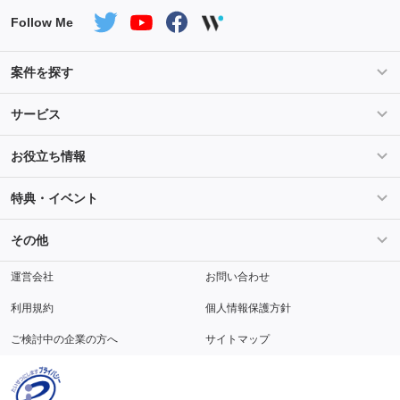
Follow Me
案件を探す
条件を指定して案件を探す
PHP案件特集
サービス
Salesforce案件特集
AWS案件特集
サービス紹介
フォスターフリーランスとは
お役立ち情報
Java案件特集
Python案件特集
ご登録から参画までの流れ
フリーランスの声
ライフ
マネー
特典・イベント
よくあるご質問
契約社員でのご就業をお考えの方へ
キャリア
スキル・テクノロジー
セミナー
ベネフィット
その他
解説動画
メディアパートナー
採用
運営会社
お問い合わせ
利用規約
個人情報保護方針
ご検討中の企業の方へ
サイトマップ