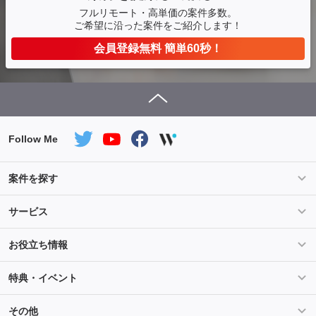
フルリモート・高単価の案件多数。
ご希望に沿った案件をご紹介します！
会員登録無料 簡単60秒！
Follow Me
案件を探す
条件を指定して案件を探す
PHP案件特集
サービス
Salesforce案件特集
AWS案件特集
サービス紹介
フォスターフリーランスとは
お役立ち情報
Java案件特集
Python案件特集
ご登録から参画までの流れ
フリーランスの声
ライフ
マネー
特典・イベント
よくあるご質問
契約社員でのご就業をお考えの方へ
キャリア
スキル・テクノロジー
セミナー
ベネフィット
その他