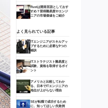
Rustは開発言語としておす
すめ？習得難易度やエンジ
ニアの市場価値をご紹介
よく見られている記事
ITエンジニアがスキルアッ
プするために必要な9つの
秘訣
ITストラテジスト難易度と
試験、資格を取得するポイ
ント
アメリカと比較してわか
る、日本でITエンジニアの
地位が上がらない理由
SEが転職で成功するため
に、知ってほしい失敗例