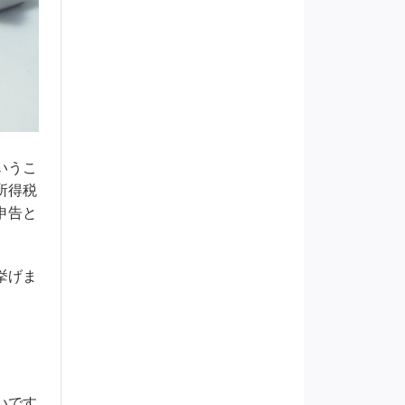
いうこ
所得税
申告と
挙げま
いです