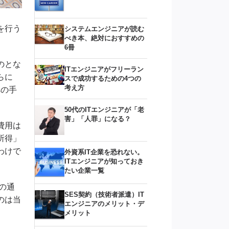
を行う
システムエンジニアが読む
べき本、絶対におすすめの
6冊
のとな
ITエンジニアがフリーラン
らに
スで成功するための4つの
考え方
への手
50代のITエンジニアが「老
害」「人罪」になる？
費用は
所得」
わけで
外資系IT企業を恐れない。
ITエンジニアが知っておき
たい企業一覧
の通
SES契約（技術者派遣）IT
のは当
エンジニアのメリット・デ
メリット