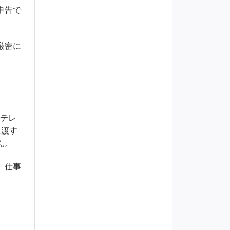
申告で
厳密に
でテレ
に渡す
ん。
、仕事