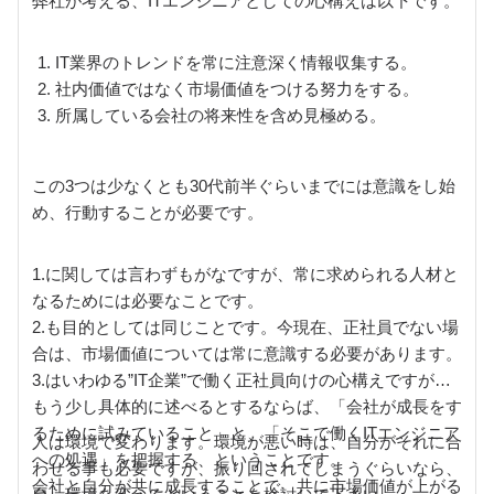
弊社が考える、ITエンジニアとしての心構えは以下です。
IT業界のトレンドを常に注意深く情報収集する。
社内価値ではなく市場価値をつける努力をする。
所属している会社の将来性を含め見極める。
この3つは少なくとも30代前半ぐらいまでには意識をし始
め、行動することが必要です。
1.に関しては言わずもがなですが、常に求められる人材と
なるためには必要なことです。
2.も目的としては同じことです。今現在、正社員でない場
合は、市場価値については常に意識する必要があります。
3.はいわゆる”IT企業”で働く正社員向けの心構えですが、
もう少し具体的に述べるとするならば、「会社が成長をす
るために試みていること」と、「そこで働くITエンジニア
人は環境で変わります。環境が悪い時は、自分がそれに合
への処遇」を把握する、ということです。
わせる事も必要ですが、振り回されてしまうぐらいなら、
会社と自分が共に成長することで、共に市場価値が上がる