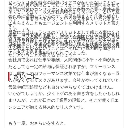
ジェントは会社特有の評価バイアスがかからないことや、
ランスの良い所はどこでしょうか」と言った質問をさせて
専門の営業やコンサルタントが常に多数の企業へ案件確保
頂くと、やはり「収入が社員時代より良いから」という意
のために活動しているので、希望を踏まえた仕事を紹介し
見や「仕事を選べるから」という意見を多くいただきま
てもらえることもエージェントを利用するメリットと言え
す。
るでしょう。
反対に、フリーランスのデメリットとして感じる事は？と
結果、自分で決める事や、やらなくてはいけない事が会社
保有している案件の数も、特定の企業間だけで行われる取
いう事も合わせて伺うのですが、「仕事の空きが出ること
員時代より多くなりますが、それでもフリーランスで働く
引とは違い、希望の金額や勤務地、様々な仕事内容から選
が不安」という意見や、「一人なので仕事の範囲が限られ
人が増えているということは、それだけ魅力的な働き方
ぶことができます。
ている」という事が挙げられていました。
だ、ということが言えるでしょう。
会社員であれば仕事や報酬、人間関係に不平・不満があっ
たとしても一定の給与は保証されますが、フリーランス
は、顧客へのパフォーマンス次第では仕事が無くなる＝収
さいごに
入がなくなるリスクがあります。会社がやってくれていた
営業や経理処理なども自分でやらなくてはいけません。
いかがでしょうか。少々トゲのある書き方をしたかもしれ
ませんが、これが日本のIT業界の現状と、そこで働くITエ
ンジニアが抱える将来的なリスクです。
もう一度、おさらいをすると、