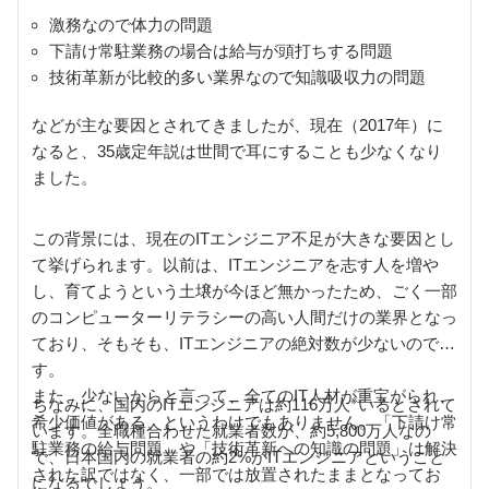
激務なので体力の問題
下請け常駐業務の場合は給与が頭打ちする問題
技術革新が比較的多い業界なので知識吸収力の問題
などが主な要因とされてきましたが、現在（2017年）に
なると、35歳定年説は世間で耳にすることも少なくなり
ました。
この背景には、現在のITエンジニア不足が大きな要因とし
て挙げられます。以前は、ITエンジニアを志す人を増や
し、育てようという土壌が今ほど無かったため、ごく一部
のコンピューターリテラシーの高い人間だけの業界となっ
ており、そもそも、ITエンジニアの絶対数が少ないので
す。
また、少ないからと言って、全てのIT人材が重宝がられ、
※
ちなみに、国内のITエンジニアは約116万人
いるとされて
希少価値がある、というわけでもありません。「下請け常
います。全職種合わせた就業者数が、約5,800万人なの
駐業務の給与問題」や「技術革新への知識の問題」は解決
で、日本国内の就業者の約2%がITエンジニアということ
された訳ではなく、一部では放置されたままとなってお
になるでしょう。