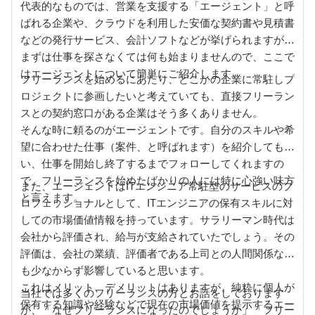
代表的なものでは、営業を支援する「エージェント」と呼
ばれる企業や、クラウドを利用した安価な契約書や見積書
などの発行サービス、会計ソフトなどが挙げられますが、
まずは仕事を探さなくては何も始まりませんので、ここで
はエージェントについて簡単にご紹介します。
フリーランスを始めるにあたり、どこかの企業に常駐しプ
ロジェクトに参画したいと考えていても、直接フリーラン
スとの契約窓口がある企業はそう多くありません。
そんな時に頼るのがエージェントです。自分のスキルや希
望に合わせた仕事（案件、と呼ばれます）を紹介してもら
い、仕事を開始し終了するまでフォローしてくれますの
で、フリーランスを始めたばかりの人には特に心強い味方
また、エージェントはITエンジニア常駐型のサービスのプ
と言えます。
ロフェッショナルとして、ITエンジニアの保有スキルに対
しての市場価値情報を持っています。サラリーマン時代は
会社から評価され、給与が支給されていたでしょう。その
評価は、会社の業績、評価者である上司との人間関係など
も少なからず影響していると思います。
これはメリット、デメリットはありますが、純粋に個人が
当社では多くのフリーランスの方とお話をしております
保有する知識や経験などで現在の市場価値を提示するエー
が、「なぜフリーランスになったのでしょうか」「フリー