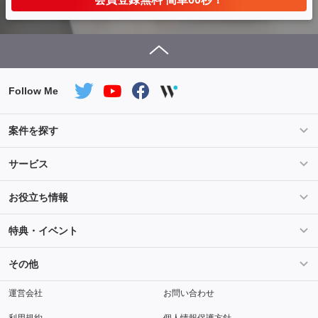
Follow Me
案件を探す
条件を指定して案件を探す
PHP案件特集
サービス
Salesforce案件特集
AWS案件特集
サービス紹介
フォスターフリーランスとは
お役立ち情報
Java案件特集
Python案件特集
ご登録から参画までの流れ
フリーランスの声
ライフ
マネー
特典・イベント
よくあるご質問
契約社員でのご就業をお考えの方へ
キャリア
スキル・テクノロジー
セミナー
ベネフィット
その他
解説動画
メディアパートナー
採用
運営会社
お問い合わせ
利用規約
個人情報保護方針