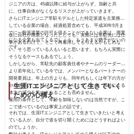
ジニアの方は、45歳以降に給与が上がらず、加齢と共
に、仕事自体がなくなるリスクが上がっていきます。
さらにITエンジニア常駐モデルとした特定派遣を主業務と
している企業の場合、経過処置含めても、平成30年9月ま
でに一般派遣業の許可を得ることができない企業は、廃業
仮に自社が廃業となったとしても、実際には常駐先には仕
になる企業も出てくるでしょう。もうあまり猶予がないの
事があるわけで、そこで再雇用してもらえるかもしれな
です。
い。そう思っている人もいると思います。もちろん実際に
そうなるケースもあるでしょう。
しかしながら、常駐先の顧客責任者やチームのリーダーが
より若年化している今では、メンバーとなるパートナーの
開発要員は、年上の方よりも、同年代もしくは年下の方が
生涯ITエンジニアとして生きていく
やりやすい、と感じることもあります。また、加齢による
体力の減少を気にされることも否めません。
ための心構え
雇用の条件として、年齢を加味しないのは当然ですが、こ
こで述べているのは事実上の話です。
それでは、生涯ITエンジニアとして生きていきたいと考え
ている人が、自分で道を切り開くためにはどうすればよい
のでしょうか。