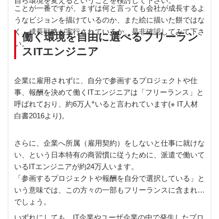
自ら環境を変えるということを検討して下さい。
ことが一番ですが、まずは何と言っても会社が成長するよ
うなビジョンを描けているのか、また絵に描いた餅ではな
く、成長戦略が実行されているか、是非確認してみて下さ
働く環境を自由に選べるフリーラン
い。
スITエンジニア
企業に雇用されずに、自分で参画するプロジェクトや仕
事、報酬を決めて働くITエンジニアは「フリーランス」と
※
呼ばれており、約6万人
いると言われています(※ IT人材
白書2016より)。
さらに、企業へ所属（雇用契約）をしないと仕事に就けな
い、という日本特有の商習慣に従うために、派遣で働いて
いるITエンジニアが約24万人います。
「参画するプロジェクトや報酬を自分で選択している」と
いう意味では、この方々の一部もフリーランスに含まれる
でしょう。
いずれにしても、IT企業やユーザ企業の中で発生したプロ