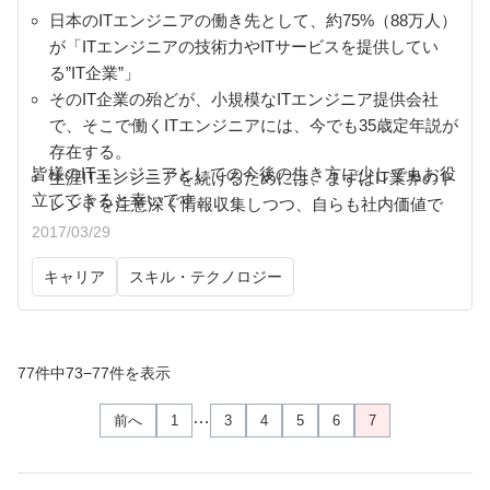
日本のITエンジニアの働き先として、約75%（88万人）
が「ITエンジニアの技術力やITサービスを提供してい
る”IT企業”」
そのIT企業の殆どが、小規模なITエンジニア提供会社
で、そこで働くITエンジニアには、今でも35歳定年説が
存在する。
皆様のITエンジニアとしての今後の生き方に少しでもお役
生涯ITエンジニアを続けるためには、まずはIT業界のト
立てできると幸いです。
レンドを注意深く情報収集しつつ、自らも社内価値で
はなく市場価値をつける努力が必要。さらに所属して
2017/03/29
いる会社の将来性を見極めることも重要。
キャリア
スキル・テクノロジー
結果、今の会社に不満や不安を感じたのであれば、環
境を変えることも検討。今増えている、「フリーラン
ス」という働き方を目指すのであれば、専門のエージ
ェントを活用すると役に立つ。
77件中73−77件を表示
…
前へ
1
3
4
5
6
7