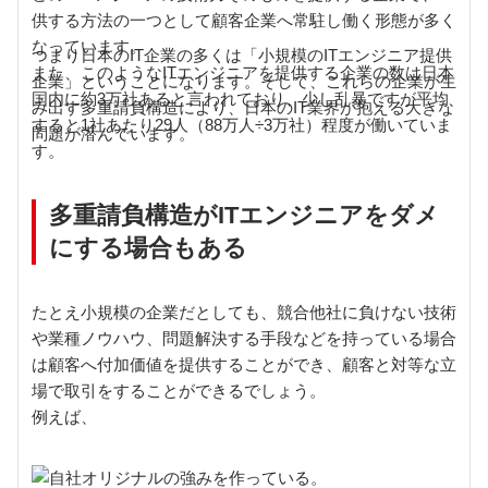
供する方法の一つとして顧客企業へ常駐し働く形態が多く
なっています。
つまり日本のIT企業の多くは「小規模のITエンジニア提供
また、このようなITエンジニアを提供する企業の数は日本
企業」ということになります。そして、これらの企業が生
国内に約3万社あると言われており、少し乱暴ですが平均
み出す多重請負構造により、日本のIT業界が抱える大きな
すると1社あたり29人（88万人÷3万社）程度が働いていま
問題が潜んでいます。
す。
多重請負構造がITエンジニアをダメ
にする場合もある
たとえ小規模の企業だとしても、競合他社に負けない技術
や業種ノウハウ、問題解決する手段などを持っている場合
は顧客へ付加価値を提供することができ、顧客と対等な立
場で取引をすることができるでしょう。
例えば、