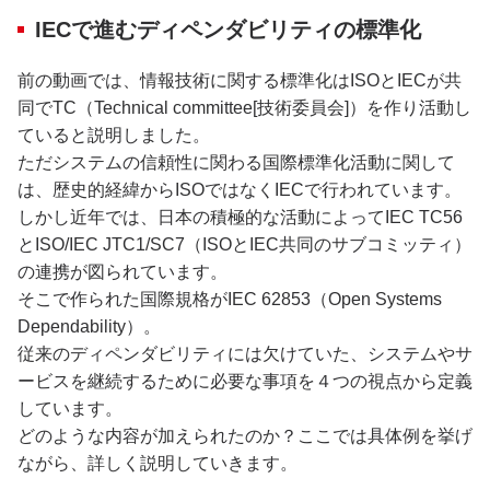
IECで進むディペンダビリティの標準化
前の動画では、情報技術に関する標準化はISOとIECが共
同でTC（Technical committee[技術委員会]）を作り活動し
ていると説明しました。
ただシステムの信頼性に関わる国際標準化活動に関して
は、歴史的経緯からISOではなくIECで行われています。
しかし近年では、日本の積極的な活動によってIEC TC56
とISO/IEC JTC1/SC7（ISOとIEC共同のサブコミッティ）
の連携が図られています。
そこで作られた国際規格がIEC 62853（Open Systems
Dependability）。
従来のディペンダビリティには欠けていた、システムやサ
ービスを継続するために必要な事項を４つの視点から定義
しています。
どのような内容が加えられたのか？ここでは具体例を挙げ
ながら、詳しく説明していきます。