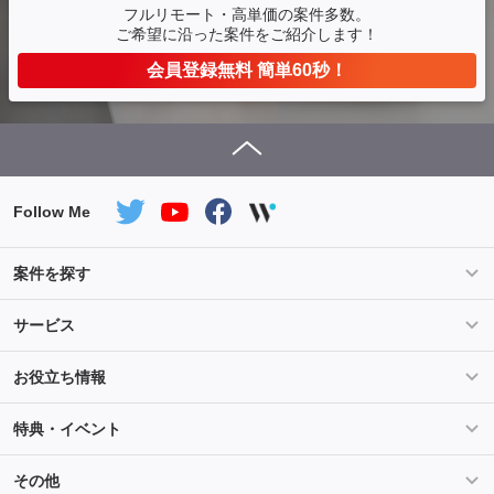
フルリモート・高単価の案件多数。
ご希望に沿った案件をご紹介します！
会員登録無料 簡単60秒！
Follow Me
案件を探す
条件を指定して案件を探す
PHP案件特集
サービス
Salesforce案件特集
AWS案件特集
サービス紹介
フォスターフリーランスとは
お役立ち情報
Java案件特集
Python案件特集
ご登録から参画までの流れ
フリーランスの声
ライフ
マネー
特典・イベント
よくあるご質問
契約社員でのご就業をお考えの方へ
キャリア
スキル・テクノロジー
セミナー
ベネフィット
その他