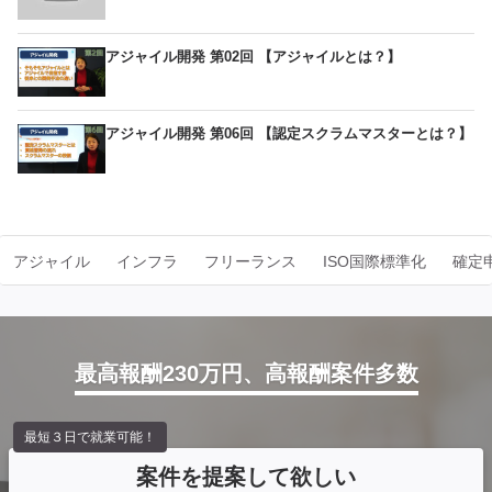
アジャイル開発 第02回 【アジャイルとは？】
アジャイル開発 第06回 【認定スクラムマスターとは？】
アジャイル
インフラ
フリーランス
ISO国際標準化
確定
最高報酬230万円、高報酬案件多数
最短３日で就業可能！
案件を提案して欲しい