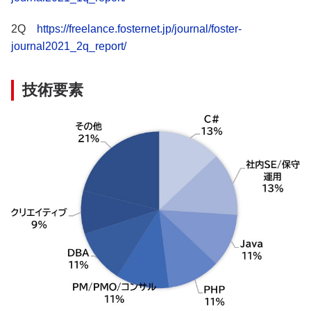
2Q
https://freelance.fosternet.jp/journal/foster-
journal2021_2q_report/
技術要素