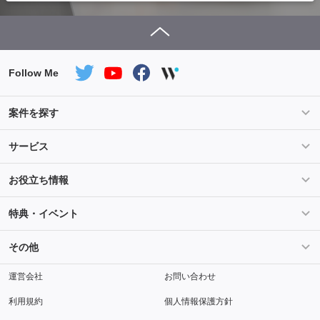
Follow Me
案件を探す
条件を指定して案件を探す
PHP案件特集
サービス
Salesforce案件特集
AWS案件特集
サービス紹介
フォスターフリーランスとは
お役立ち情報
Java案件特集
Python案件特集
ご登録から参画までの流れ
フリーランスの声
ライフ
マネー
特典・イベント
よくあるご質問
契約社員でのご就業をお考えの方へ
キャリア
スキル・テクノロジー
セミナー
ベネフィット
その他
解説動画
メディアパートナー
採用
運営会社
お問い合わせ
利用規約
個人情報保護方針