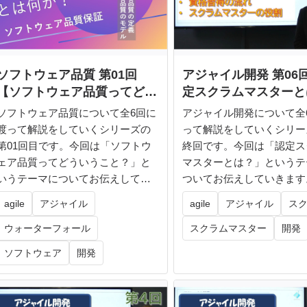
ソフトウェア品質 第01回
アジャイル開発 第06
【ソフトウェア品質ってどう
定スクラムマスターと
いうこと？】
ソフトウェア品質について全6回に
アジャイル開発について全
渡って解説をしていくシリーズの
って解説をしていくシリー
第01回目です。今回は「ソフトウ
終回です。今回は「認定ス
ェア品質ってどういうこと？」と
マスターとは？」というテ
いうテーマについてお伝えしてい
ついてお伝えしていきます
きます...
ラムに関...
agile
アジャイル
agile
アジャイル
ス
ウォーターフォール
スクラムマスター
開発
ソフトウェア
開発