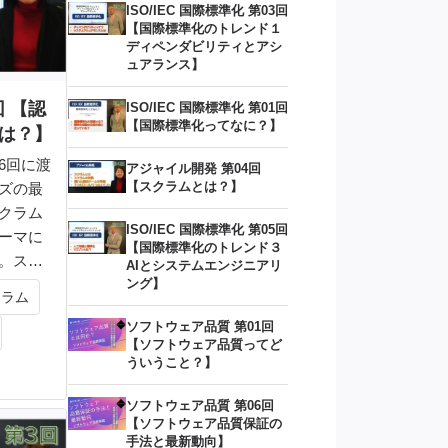
ISO/IEC 国際標準化 第03回
【国際標準化のトレンド１
ディペンダビリティとアシ
ュアランス】
回 【認
ISO/IEC 国際標準化 第01回
【国際標準化ってなに？】
は？】
6回に渡
アジャイル開発 第04回
【スクラムとは？】
ズの最
クラム
ISO/IEC 国際標準化 第05回
ーマに
【国際標準化のトレンド３
。スク
AIとシステムエンジニアリ
ング】
クラム
ソフトウェア品質 第01回
【ソフトウェア品質ってど
ういうこと？】
ソフトウェア品質 第06回
【ソフトウェア品質保証の
手法と最新動向】