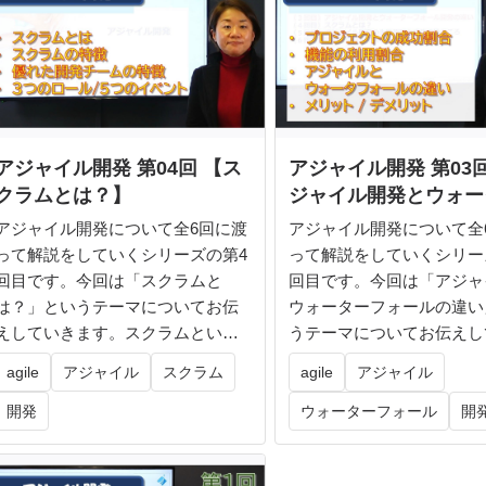
アジャイル開発 第04回 【ス
アジャイル開発 第03
クラムとは？】
ジャイル開発とウォー
ォール開発の違い】
アジャイル開発について全6回に渡
アジャイル開発について全
って解説をしていくシリーズの第4
って解説をしていくシリー
回目です。今回は「スクラムと
回目です。今回は「アジャ
は？」というテーマについてお伝
ウォーターフォールの違い
えしていきます。スクラムという
うテーマについてお伝えし
手法の歴...
ます。...
agile
アジャイル
スクラム
agile
アジャイル
開発
ウォーターフォール
開