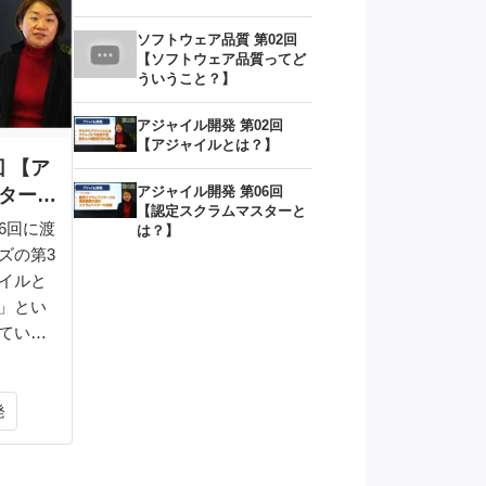
ソフトウェア品質 第02回
【ソフトウェア品質ってど
ういうこと？】
アジャイル開発 第02回
【アジャイルとは？】
回 【ア
アジャイル開発 第06回
ターフ
【認定スクラムマスターと
6回に渡
は？】
ズの第3
イルと
」とい
ていき
発