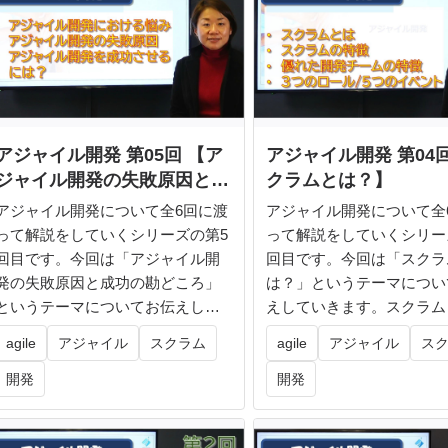
アジャイル開発 第05回 【ア
アジャイル開発 第04
ジャイル開発の失敗原因と成
クラムとは？】
功の勘どころ】
アジャイル開発について全6回に渡
アジャイル開発について全
って解説をしていくシリーズの第5
って解説をしていくシリー
回目です。今回は「アジャイル開
回目です。今回は「スクラ
発の失敗原因と成功の勘どころ」
は？」というテーマについ
というテーマについてお伝えして
えしていきます。スクラム
いきま...
手法の歴...
agile
アジャイル
スクラム
agile
アジャイル
ス
開発
開発