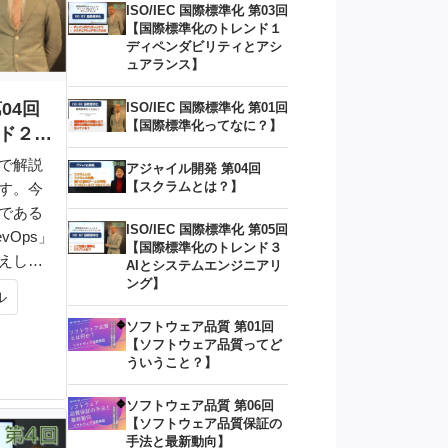
ISO/IEC 国際標準化 第03回
【国際標準化のトレンド１
ディペンダビリティとアシ
ュアランス】
第04回
ISO/IEC 国際標準化 第01回
【国際標準化ってなに？】
ド２ア
で解説
アジャイル開発 第04回
【スクラムとは？】
す。今
である
ISO/IEC 国際標準化 第05回
vOps」
【国際標準化のトレンド３
えして
AIとシステムエンジニアリ
ング】
ル
ソフトウェア品質 第01回
【ソフトウェア品質ってど
ういうこと？】
ソフトウェア品質 第06回
【ソフトウェア品質保証の
手法と最新動向】