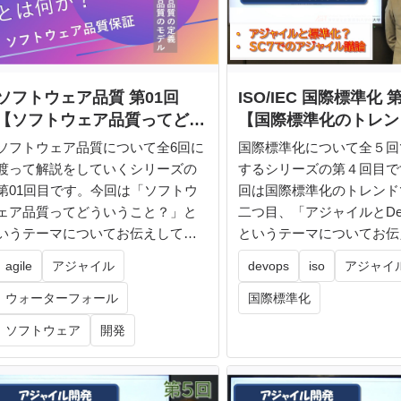
ソフトウェア品質 第01回
ISO/IEC 国際標準化 
【ソフトウェア品質ってどう
【国際標準化のトレン
いうこと？】
ジャイルとDevOps】
ソフトウェア品質について全6回に
国際標準化について全５回
渡って解説をしていくシリーズの
するシリーズの第４回目で
第01回目です。今回は「ソフトウ
回は国際標準化のトレンド
ェア品質ってどういうこと？」と
二つ目、「アジャイルとDe
いうテーマについてお伝えしてい
というテーマについてお伝
きます...
いき...
agile
アジャイル
devops
iso
アジャイ
ウォーターフォール
国際標準化
ソフトウェア
開発