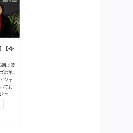
回 【今
6回に渡
ズの第1
アジャ
いてお
ジャイ
発